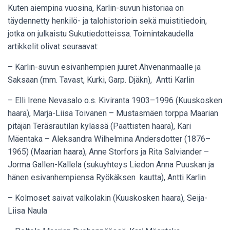
Kuten aiempina vuosina, Karlin-suvun historiaa on
täydennetty henkilö- ja talohistorioin sekä muistitiedoin,
jotka on julkaistu Sukutiedotteissa. Toimintakaudella
artikkelit olivat seuraavat:
– Karlin-suvun esivanhempien juuret Ahvenanmaalle ja
Saksaan (mm. Tavast, Kurki, Garp. Djäkn), Antti Karlin
– Elli Irene Nevasalo o.s. Kiviranta 1903–1996 (Kuuskosken
haara), Marja-Liisa Toivanen – Mustasmäen torppa Maarian
pitäjän Teräsrautilan kylässä (Paattisten haara), Kari
Mäentaka – Aleksandra Wilhelmina Andersdotter (1876–
1965) (Maarian haara), Anne Storfors ja Rita Salviander –
Jorma Gallen-Kallela (sukuyhteys Liedon Anna Puuskan ja
hänen esivanhempiensa Ryökäksen kautta), Antti Karlin
– Kolmoset saivat valkolakin (Kuuskosken haara), Seija-
Liisa Naula