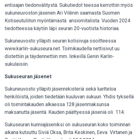
entisajan tiedonvälitystä. Sukutiedot teessa kerrottiin myös
sukuneuvoston jäsenen Ari Vilènin saamasta Suomen
Kotiseutuliiton myöntämästä ansiomitalista. Vuoden 2024
tiedotteessa käytiin läpi seuran 20-vuotista historiaa.
Sukuneuvosto ylläpiti seuran kotisivuja osoitteessa
www.karlin-sukuseura.net
. Toimikaudella nettisivut uu
distettiin ja täydennettiin mm. linkeillä Genin Karlin-
sukulaisiin.
Sukuseuran jäsenet
Sukuneuvosto ylläpiti jäsenrekisteriä sekä luetteloa
henkilöistä, joiden tiedetään kuuluvan sukuun. Yhdis tyksellä
oli toimintakauden alkaessa 128 jäsenmaksunsa
maksanutta jäsentä. Kauden päättyessä jäseniä oli 114.
Sukuseuran kunniajäseniksi on sukuseuran koko toiminnan
aikana kutsuttu Siviä Oksa, Brita Keskinen, Eeva Virtanen ja