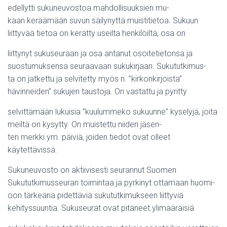
edellytti sukuneuvostoa mahdollisuuksien mu-
kaan keräämään suvun säilynyttä muistitietoa. Sukuun
liittyvää tietoa on kerätty useilta henkilöiltä, osa on
liittynyt sukuseuraan ja osa antanut osoitetietonsa ja
suostumuksensa seuraavaan sukukirjaan. Sukututkimus-
ta on jatkettu ja selvitetty myös n. ”kirkonkirjoista”
hävinneiden” sukujen taustoja. On vastattu ja pyritty
selvittämään lukuisia ”kuulummeko sukuunne” kyselyjä, joita
meiltä on kysytty. On muistettu niiden jäsen-
ten merkki ym. päiviä, joiden tiedot ovat olleet
käytettävissä.
Sukuneuvosto on aktiivisesti seurannut Suomen
Sukututkimusseuran toimintaa ja pyrkinyt ottamaan huomi-
oon tärkeänä pidettäviä sukututkimukseen liittyviä
kehityssuuntia. Sukuseurat ovat pitäneet ylimääräisiä