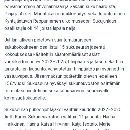
esivanhempien Ahvenanmaan ja Saksan suku haaroista,
Pinja ja Akseli Mäentakan musiikkiesitys sekä tutustuminen
Kyntäjäntuvan Reppuniemen ulko museoon. Sukujuhlaan
osallistujia oli 44, joista lapsia neljä.
Juhlan jälkeen pidettyyn sääntömääräiseen
sukukokoukseen osallistui 15 sukuseuran jäsentä.
Kokouksessa käsiteltiin sääntömääräiset asiat:
vuosikertomus vv. 2022–2025, tilinpäätös ja tase sekä tilin
tarkastajien lausunto, vahvistettiin tilinpäätös ja myönnettiin
vastuuvapaus. Jäsenmaksun päätettiin olevan edelleen
15€/vuosi. Sukuseura hyväksyi sukuneuvoston esittämän
toimintasuunnitelman sekä talousarvion seuraavalle
kolmivuotiskaudelle.
Sukuseuran puheenjohtajaksi valittiin kaudelle 2022–2025
Antti Karlin. Sukuneuvostoon valittiin 11 jä sentä: Hanna
Heikkinen, Hanna-Kaisa Hirvinen, Katja Isotalo, Marie-