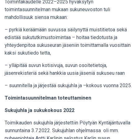
Toimintakaudelle 2022–2025 hyväksytyn
toimintasuunnitelman mukaan sukuneuvoston tuli
mahdollisuuk siensa mukaan:
– pyrkiä keräämään suvussa säilynyttä muistitietoa sekä
edistää sukututkimustoimintaa – hoitaa tiedotusta ja
yhteydenpitoa sukuseuran jäseniin toimittamalla vuosittain
kaksi sukutiedo tetta,
– ylläpitää suvun kotisivuja, suvun osoitetietoja,
jäsenrekisteriä sekä hankkia uusia jäseniä sukuseu raan
– suunnitella ja järjestää sukujuhla ja –kokous vuonna 2025.
Toimintasuunnitelman toteuttaminen
Sukujuhla ja sukukokous 2022
Toimikauden sukujuhla järjestettiin Pöytyän Kyntäjäntuvalla
sunnuntaina 3.7.2022. Sukujuhlan ohjelmassa oli mm.
puheenjohtaja Antti Karlinin selostus Karlin suvun