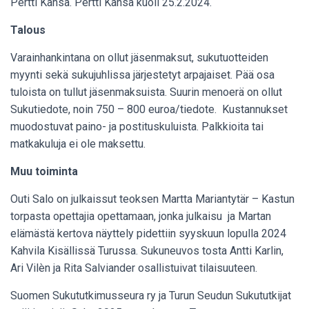
Pertti Kansa. Pertti Kansa kuoli 25.2.2024.
Talous
Varainhankintana on ollut jäsenmaksut, sukutuotteiden
myynti sekä sukujuhlissa järjestetyt arpajaiset. Pää osa
tuloista on tullut jäsenmaksuista. Suurin menoerä on ollut
Sukutiedote, noin 750 – 800 euroa/tiedote. Kustannukset
muodostuvat paino- ja postituskuluista. Palkkioita tai
matkakuluja ei ole maksettu.
Muu toiminta
Outi Salo on julkaissut teoksen Martta Mariantytär – Kastun
torpasta opettajia opettamaan, jonka julkaisu ja Martan
elämästä kertova näyttely pidettiin syyskuun lopulla 2024
Kahvila Kisällissä Turussa. Sukuneuvos tosta Antti Karlin,
Ari Vilèn ja Rita Salviander osallistuivat tilaisuuteen.
Suomen Sukututkimusseura ry ja Turun Seudun Sukututkijat