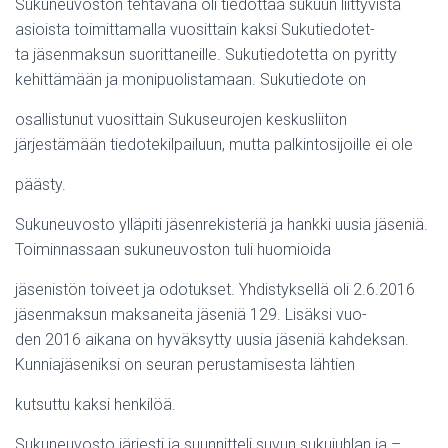
Sukuneuvoston tehtävänä oli tiedottaa sukuun liittyvistä
asioista toimittamalla vuosittain kaksi Sukutiedotet-
ta jäsenmaksun suorittaneille. Sukutiedotetta on pyritty
kehittämään ja monipuolistamaan. Sukutiedote on
osallistunut vuosittain Sukuseurojen keskusliiton
järjestämään tiedotekilpailuun, mutta palkintosijoille ei ole
päästy.
Sukuneuvosto ylläpiti jäsenrekisteriä ja hankki uusia jäseniä.
Toiminnassaan sukuneuvoston tuli huomioida
jäsenistön toiveet ja odotukset. Yhdistyksellä oli 2.6.2016
jäsenmaksun maksaneita jäseniä 129. Lisäksi vuo-
den 2016 aikana on hyväksytty uusia jäseniä kahdeksan.
Kunniajäseniksi on seuran perustamisesta lähtien
kutsuttu kaksi henkilöä.
Sukuneuvosto järjesti ja suunnitteli suvun sukujuhlan ja –