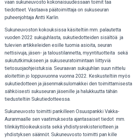
vaan sukuneuvosto kokonaisuudessaan toimit taa
tiedotteet. Vastaava päätoimittaja on sukuseuran
puheenjohtaja Antti Karlin.
Sukuneuvoston kokouksissa käsiteltiin mm. palautetta
vuoden 2022 sukujuhlasta, sukutiedotteiden sisältöä ja
tulevien artikkeleiden esille tuomia asioita, seuran
nettisivuja, jäsen- ja taloustilannetta, myyntituotteita sekä
sukututkimukseen ja sukuseuratoimintaan liittyviä
tietosuojaohjeistuksia. Seuraavan sukujuhlan suun nittelu
aloitettiin jo loppuvuonna vuonna 2022. Keskusteltiin myös
sukutiedotteen ja jäsenmaksulomakkei den toimittamisesta
sähköisesti sukuseuran jäsenille ja halukkuutta tähän
tiedusteltiin Sukutiedotteessa.
Sukuneuvosto toimitti pankilleen Osuuspankki Vakka-
Auranmaalle sen vaatimuksesta ajantasaiset tiedot mm.
tilinkäyttöoikeuksista sekä yhdistysrekisteriotteen ja
yhdistyksen säännöt. Sukuneuvosto toimitti pan kille